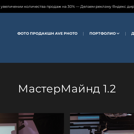
продаж на 30% — Делаем рекламу Яндекс директ 🍀 📑 Пиши, хочу ауди
ФОТО ПРОДАКШН AVE PHOTO
ПОРТФОЛИО
МастерМайнд 1.2