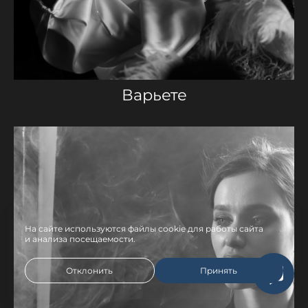
Варьете
На сайте используются файлы cookie для работы сайта
и анализа посещаемости.
Отклонить
Принять