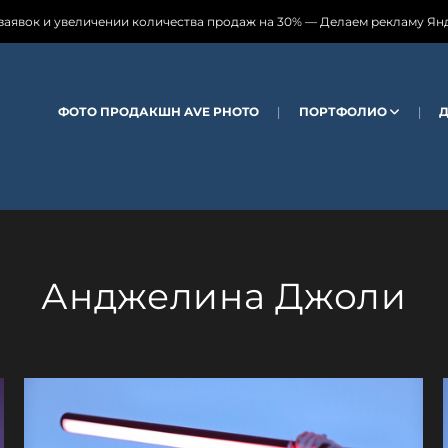
нии количества продаж на 30% — Делаем рекламу Яндекс директ 🍀 📑 
ФОТО ПРОДАКШН AVE PHOTO
ПОРТФОЛИО
Анджелина Джоли